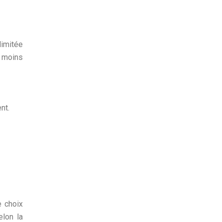
limitée
s moins
nt.
e choix
elon la