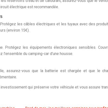
 les réservoirs d’eau et de carburant, assurez-vous que le véhic
ircuit électrique est recommandée.
rs
 Protégez les câbles électriques et les tuyaux avec des produit
urs (environ 15€).
rge. Protégez les équipements électroniques sensibles. Couv
vrez l’ensemble du camping-car d’une housse.
lle, assurez-vous que la batterie est chargée et que le ch
émentaire.
investissement qui préserve votre véhicule et vous assure tranq