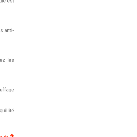
ule est
s anti-
rez les
auffage
uillité