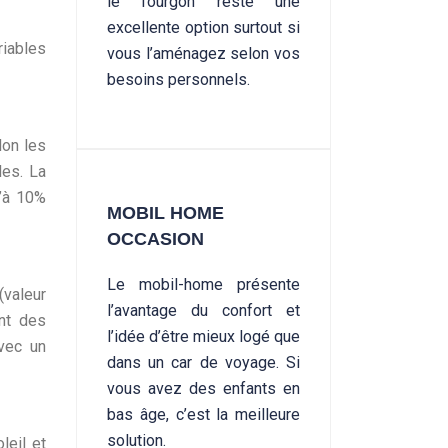
le fourgon reste une
excellente option surtout si
riables
vous l’aménagez selon vos
besoins personnels.
lon les
les. La
u’à 10%
MOBIL HOME
OCCASION
Le mobil-home présente
(valeur
l’avantage du confort et
ent des
l’idée d’être mieux logé que
vec un
dans un car de voyage. Si
vous avez des enfants en
bas âge, c’est la meilleure
solution.
leil et