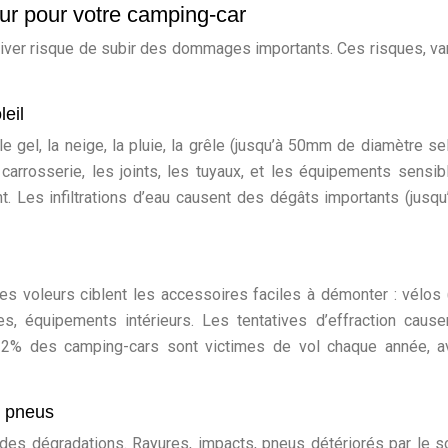
eur pour votre camping-car
iver risque de subir des dommages importants. Ces risques, va
leil
e gel, la neige, la pluie, la grêle (jusqu’à 50mm de diamètre se
carrosserie, les joints, les tuyaux, et les équipements sensib
nt. Les infiltrations d’eau causent des dégâts importants (jusq
s voleurs ciblent les accessoires faciles à démonter : vélos 
s, équipements intérieurs. Les tentatives d’effraction caus
2% des camping-cars sont victimes de vol chaque année, a
, pneus
es dégradations. Rayures, impacts, pneus détériorés par le so